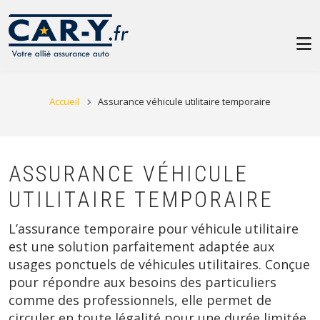
Aller au contenu principal
ASSURANCE
VÉHICULE
MON
DEVIS
GRATUIT
UTILITAIRE
>
TEMPORAIRE
FIL D'ARIANE
Accueil
Assurance véhicule utilitaire temporaire
ASSURANCE VÉHICULE
UTILITAIRE TEMPORAIRE
L’assurance temporaire pour véhicule utilitaire
est une solution parfaitement adaptée aux
usages ponctuels de véhicules utilitaires. Conçue
pour répondre aux besoins des particuliers
comme des professionnels, elle permet de
circuler en toute légalité pour une durée limitée